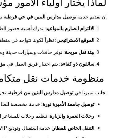
لماذا يختار أولياء الأمور
إن تقديم خدمة
توصيل مدارس البنين في حي قرطبة
يت
الالتزام الصارم بالمواعيد:
ندرك أهمية حضور الطالب
الموقع الاستراتيجي:
نظراً لكوننا نتواجد في منطق
بيئة نقل مريحة:
نوفر حافلات وسيارات حديثة ومكي
سائقون ذو كفاءة:
يتم اختيار فريق العمل في
مؤس
منظومة خدمات نقل متكامل
بجانب تميزنا في
توصيل مدارس البنين من قرطبة
، تحر
توصيل جامعة الأميرة نورة:
خدمة مخصصة للطالبا
رحلات العمرة والزيارة:
تنظيم رحلات للمشاعر المق
التنقل الخاص للمطار:
خدمة استقبال وتوديع VIP من وإلى مطار الملك خالد الدولي عبر