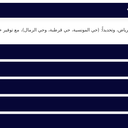
اض، وتحديداً: (حي المونسية، حي قرطبة، وحي الرمال)، مع توفير خ