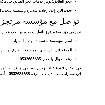
حجز الفنادق:
نوفر خدمات حجز الفنادق في مكة وال
تجديد الزيارات:
رحلات ميسرة ومنتظمة لتجديد ال
تواصل مع مؤسسة مرتجز لل
نحن في
مؤسسة مرتجز للنقليات
فخورون بخدمة جيراننا
اسم المؤسسة:
مؤسسة مرتجز للنقليات
الموقع:
الرياض – حي المونسية – شارع أبو الفرا
رقم الجوال والحجز:
0532685685
في الختام، لا تدع عناء الزحام الصباحي يؤرقك، واضمن
قرطبة
، واتصل بنا الآن على الرقم
0532685685
لتأمين