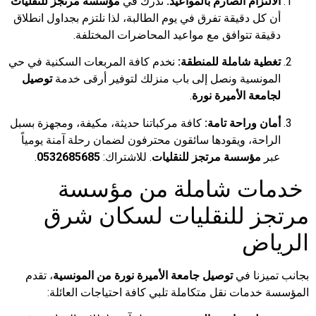
الالتزام الصارم بالمواعيد:
ندرك في
مؤسسة مرتجز للنقليات
أن كل دقيقة تفرق في يوم الطالبة، لذا نلتزم بجداول انطلاق
دقيقة تتوافق مع مواعيد المحاضرات المختلفة.
تغطية شاملة للمنطقة:
نخدم كافة المربعات السكنية في حي
المونسية ونصل إلى باب منزلك لتوفير أرقى خدمة
توصيل
لجامعة الأميرة نورة
.
أمان وراحة تامة:
كافة مركباتنا حديثة، مكيفة، ومجهزة بسبل
الراحة، ويقودها سائقون محترفون لضمان رحلة آمنة يومياً
عبر
مؤسسة مرتجز للنقليات
. للاشتراك:
0532685685
.
خدمات شاملة من مؤسسة
مرتجز للنقليات لسكان شرق
الرياض
بجانب تميزنا في
توصيل جامعة الأميرة نورة من المونسية
، تقدم
المؤسسة خدمات نقل متكاملة تلبي كافة احتياجات العائلة: